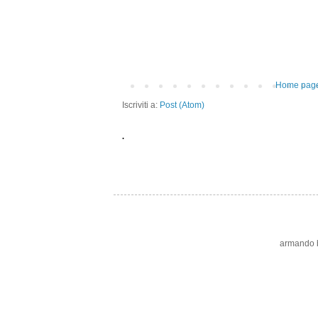
Home pag
Iscriviti a:
Post (Atom)
.
armando bo